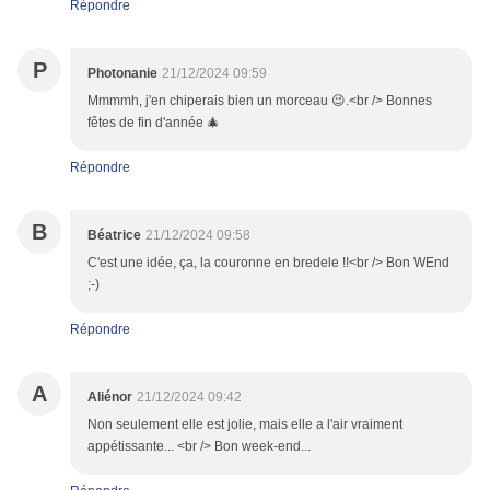
Répondre
P
Photonanie
21/12/2024 09:59
Mmmmh, j'en chiperais bien un morceau 😉.<br /> Bonnes
fêtes de fin d'année 🎄
Répondre
B
Béatrice
21/12/2024 09:58
C'est une idée, ça, la couronne en bredele !!<br /> Bon WEnd
;-)
Répondre
A
Aliénor
21/12/2024 09:42
Non seulement elle est jolie, mais elle a l'air vraiment
appétissante... <br /> Bon week-end...