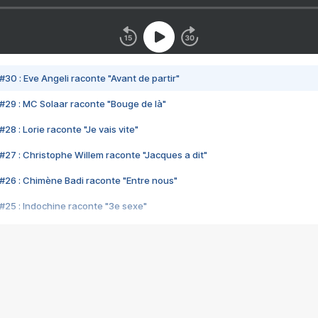
#30 : Eve Angeli raconte "Avant de partir"
#29 : MC Solaar raconte "Bouge de là"
28 : Lorie raconte "Je vais vite"
#27 : Christophe Willem raconte "Jacques a dit"
#26 : Chimène Badi raconte "Entre nous"
#25 : Indochine raconte "3e sexe"
#24 : Zaho raconte "C'est chelou"
#23 : Patrick Bruel raconte "Au café des délices"
#22 : Kyo raconte "Le chemin"
#21 : Nolwenn Leroy raconte "Cassé"