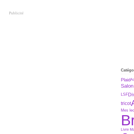
Publicité
Catégo
Plaid
A
Salon
Di
LSF
tricot
Mes lec
B
Livre M