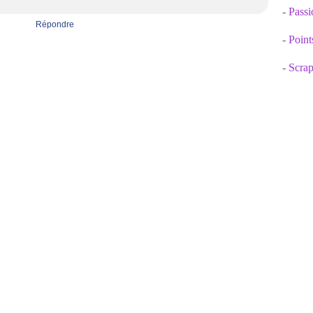
-
Passi
Répondre
-
Point
-
Scrap