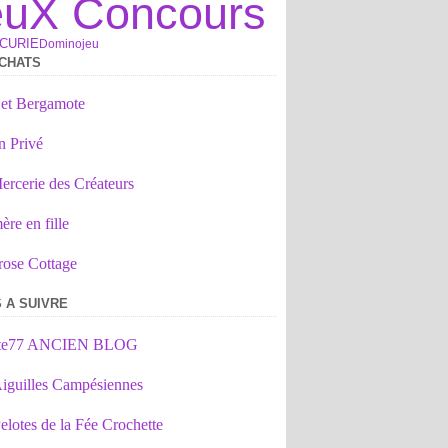
euX Concours
CURIE
Domino
jeu
CHATS
 et Bergamote
n Privé
ercerie des Créateurs
re en fille
rose Cottage
 A SUIVRE
tte77 ANCIEN BLOG
iguilles Campésiennes
elotes de la Fée Crochette