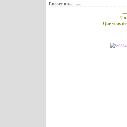
Encore un...........
...
Un 
Que vous dec