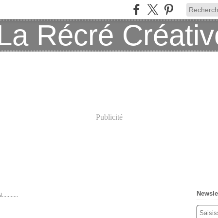
Publicité
Newsle
........