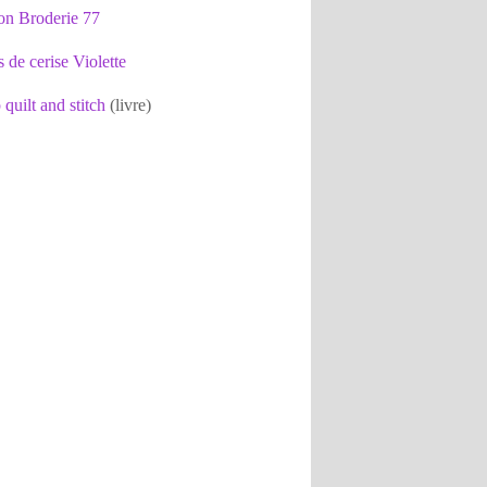
on Broderie 77
s de cerise Violette
 quilt and stitch
(livre)