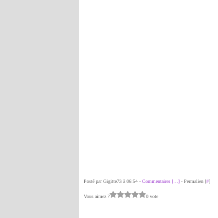
Posté par Gigitte73 à 06:54 -
Commentaires [
…
]
- Permalien [
#
]
Vous aimez ?
0 vote