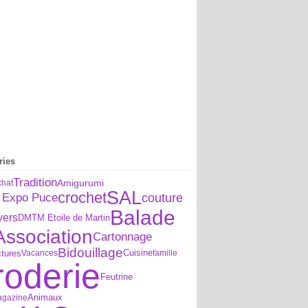
ries
Tradition
Amigurumi
chat
SAL
crochet
couture
 Expo Puce
Balade
vers
DMTM Etoile de Martin
Association
Cartonnage
Bidouillage
Cuisine
tures
Vacances
famille
roderie
Feutrine
agazine
Animaux