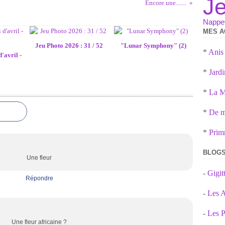
J
Encore une.......
Nappe
MES A
Jeu Photo 2026 : 31 / 52
"Lunar Symphony" (2)
*
Anis
d'avril -
*
Jardi
*
La M
*
De mè
*
Prim
BLOGS
Une fleur
-
Gigi
Répondre
-
Les A
-
Les P
Une fleur africaine ?