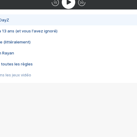
 DayZ
 a 13 ans (et vous l'avez ignoré)
e (littéralement)
im Rayan
 toutes les règles
s les jeux vidéo
us choquant de Rockstar ? - Le scandale BULLY
e plus moche de Steam
du RÊVE tourne au CAUCHEMAR
pendant 8 heures
it… à tort