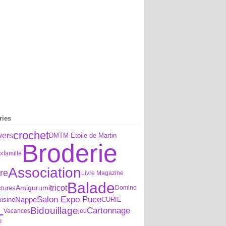
ries
crochet
vers
DMTM Etoile de Martin
Broderie
x
famille
Association
re
Livre Magazine
Balade
tricot
tures
Amigurumi
Domino
Salon Expo Puce
Nappe
isine
CURIE
L
Bidouillage
Cartonnage
Vacances
jeu
e