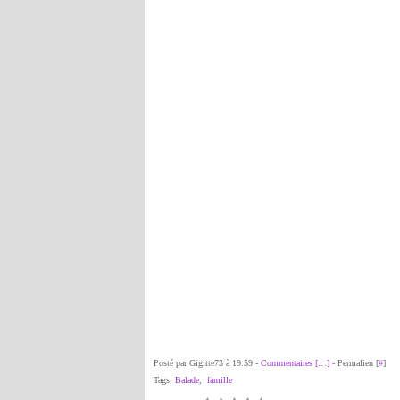
Posté par Gigitte73 à 19:59 -
Commentaires [
…
]
- Permalien [
#
]
Tags:
Balade
,
famille