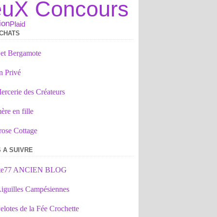
euX Concours
ion
Plaid
CHATS
 et Bergamote
n Privé
ercerie des Créateurs
re en fille
rose Cottage
 A SUIVRE
tte77 ANCIEN BLOG
iguilles Campésiennes
elotes de la Fée Crochette