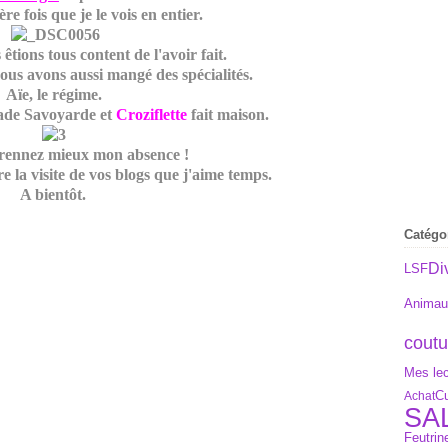
re fois que je le vois en entier.
êtions tous content de l'avoir fait.
ous avons aussi mangé des spécialités.
Aïe, le régime.
alade Savoyarde et
Croziflette
fait maison.
ennez mieux mon absence !
e la visite de vos blogs que j'aime temps.
A bientôt.
Catégo
Di
LSF
Animau
coutu
Mes lec
Cu
Achat
SA
Feutrin