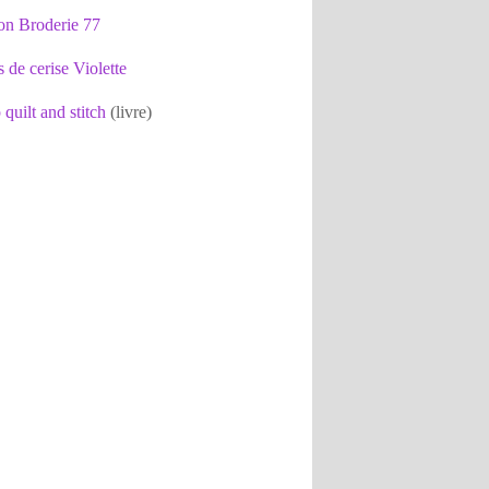
on Broderie 77
s de cerise Violette
 quilt and stitch
(livre)