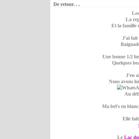
De retour. . .
Les
La rep
Et la famille
J'ai fai
Baignade
Une bonne 1/2 heu
Quelques bea
J'en ai
Nous avons lon
Au déb
Ma bel's en blanc,
Elle fa
Le
Lac du