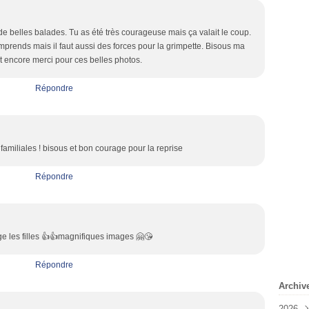
de belles balades. Tu as été très courageuse mais ça valait le coup.
mprends mais il faut aussi des forces pour la grimpette. Bisous ma
t encore merci pour ces belles photos.
Répondre
amiliales ! bisous et bon courage pour la reprise
Répondre
e les filles 👍👍magnifiques images 🤗😘
Répondre
Archiv
2026