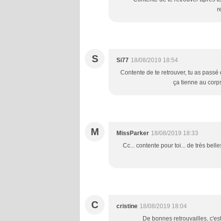
r
S
Si77
18/08/2019 18:54
Contente de te retrouver, tu as pass
ça tienne au corps.
M
MissParker
18/08/2019 18:33
Cc... contente pour toi... de très bel
C
cristine
18/08/2019 18:04
De bonnes retrouvailles, c'es