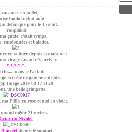
 vacances en juillet,
rise boulot début août
 qui débarque pour le 15 août,
Youpiiiiiiii
t ma guide, c'était sympa.
, randonnées et balades.
re en voiture depuis la maison et
ux virages avant d'y arriver.
-*-*-*-*-*-
 chi..... mais je l'ai fait.
gé la crête de gauche à droite.
ut, une belle grimpette.
,
 ma Fifille en rose et moi en violet.
it quand même 21 mètres.
Croix du Nivolet
 Bourget
depuis le sommet.