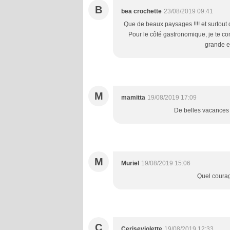
B
bea crochette
23/08/2019 09:41
Que de beaux paysages !!!! et surtout 
Pour le côté gastronomique, je te co
grande e
M
mamitta
19/08/2019 17:09
De belles vacances f
M
Muriel
19/08/2019 15:06
Quel courag
C
Ceriseviolette
19/08/2019 12:33