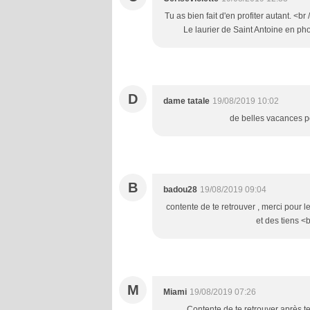
Tu as bien fait d'en profiter autant. <br 
Le laurier de Saint Antoine en pho
D
dame tatale
19/08/2019 10:02
de belles vacances po
B
badou28
19/08/2019 09:04
contente de te retrouver , merci pour l
et des tiens <b
M
Miami
19/08/2019 07:26
Contente de te retrouver après te