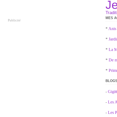
J
Tradit
MES A
Publicité
*
Anis
*
Jardi
*
La M
*
De mè
*
Prim
BLOGS
-
Gigi
-
Les A
-
Les P