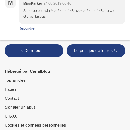
M
MissParker
24/08/2019 06:40
Superbe coussin !<br /> <br /> Bravo<br /> <br /> Beau w-e
Gigitte, bisous
Répondre
< De retour. . .
Le petit jeu de lettres ! >
Hébergé par Canalblog
Top articles
Pages
Contact
Signaler un abus
C.G.U.
Cookies et données personnelles