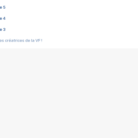
e 5
e 4
e 3
s créatrices de la VF !
e 2
e 1
e Mektoub My Love arrive enfin ! Rencontre avec Shaïn Boumedine et Sal
i : après Toni en famille
elle réalise le bouleversant Dites lui que je l'aime
ais ! Rencontre autour de Vie privée de Rebecca Zlotowski
 de Marguerite, Grave... Rencontre avec Ella Rumpf
 Les Rêveurs, un film intime sur la santé mentale