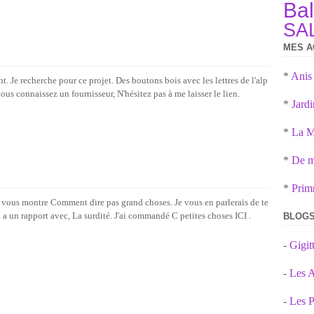
Ba
SA
MES A
*
Anis
 Je recherche pour ce projet. Des boutons bois avec les lettres de l'alp
ous connaissez un fournisseur, N'hésitez pas à me laisser le lien.
*
Jardi
*
La M
*
De mè
*
Prim
t je vous montre Comment dire pas grand choses. Je vous en parlerais de te
a un rapport avec, La surdité. J'ai commandé C petites choses ICI .
BLOGS
-
Gigi
-
Les A
-
Les P