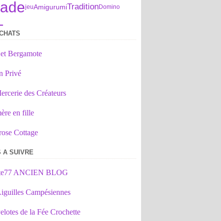
lade
Tradition
Amigurumi
jeu
Domino
L
CHATS
 et Bergamote
n Privé
ercerie des Créateurs
re en fille
rose Cottage
 A SUIVRE
tte77 ANCIEN BLOG
iguilles Campésiennes
elotes de la Fée Crochette