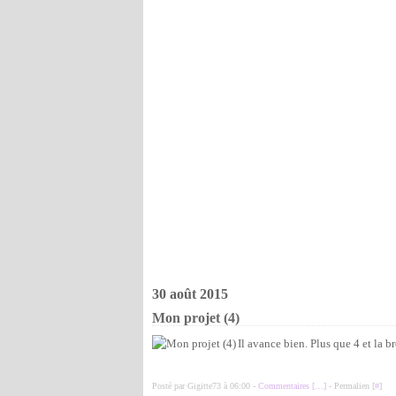
30 août 2015
Mon projet (4)
Il avance bien. Plus que 4 et la b
Posté par Gigitte73 à 06:00 -
Commentaires [
…
]
- Permalien [
#
]