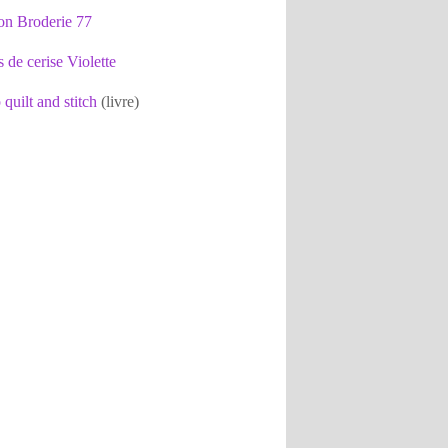
on Broderie 77
s de cerise Violette
 quilt and stitch
(livre)