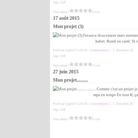
Tags:
LSF
Vous aimez ?
0 vote
17 août 2015
Mon projet (3)
J'avance doucement mais surement.
habet. Rond ou carré. Si v
Posté par Gigitte73 à 05:00 -
Commentaires [
…
]
- Permalien [
#
]
Tags:
LSF
Vous aimez ?
0 vote
27 juin 2015
Mon projet.........
........... Comme c'est un proje
mps en temps En tout K, ça 
Posté par Gigitte73 à 06:00 -
Commentaires [
…
]
- Permalien [
#
]
Tags:
LSF
Vous aimez ?
0 vote