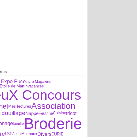
ries
 Expo Puce
Livre Magazine
toile de Martin
Vacances
euX Concours
Association
het
Mes lectures
idouillage
Nappe
tricot
Cuisine
Feutrine
Broderie
nnage
famille
re
Divers
CURIE
LSF
Achat
Animaux