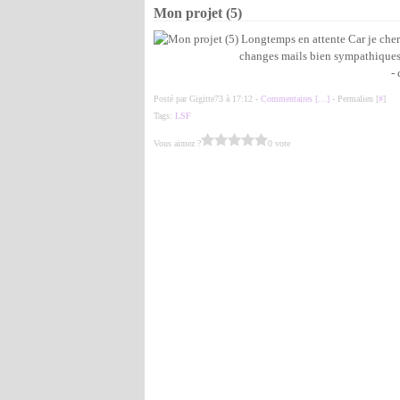
Mon projet (5)
Longtemps en attente Car je cherc
changes mails bien sympathiques E
- 
Posté par Gigitte73 à 17:12 -
Commentaires [
…
]
- Permalien [
#
]
Tags:
LSF
Vous aimez ?
0 vote