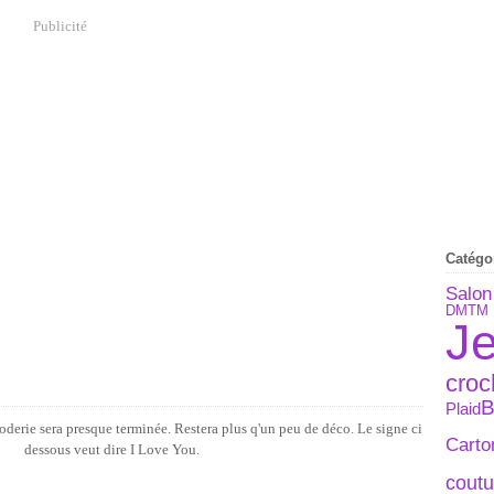
Publicité
Catégo
Salon
DMTM E
J
croc
B
Plaid
roderie sera presque terminée. Restera plus q'un peu de déco. Le signe ci
Carto
dessous veut dire I Love You.
coutu