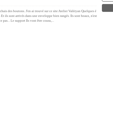
hais des boutons. J'en ai trouvé sur ce site Atelier Valéryan Quelques é
t ils sont arrivés dans une enveloppe bien rangés. Ils sont beaux, n'est
ce pas... Le support Ils vont être cousu,...