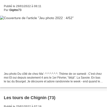
Publié le 29/01/2022 à 08:11
Par
Gigitte73
Jeu photo Du côté de chez Ma' -*-*-*-*-*-*- Thème de ce samedi : C'est chez
moi Et oui depuis seulement 4 ans le 1er Février, "déjà". La Savoie. En bas
le lac du Bourget. Je découvre et adore randonnée le week - end quand le
temps Le permet. La preuve,...
Les tours de Chignin (73)
Publié le 25/01/2022 à 07:16