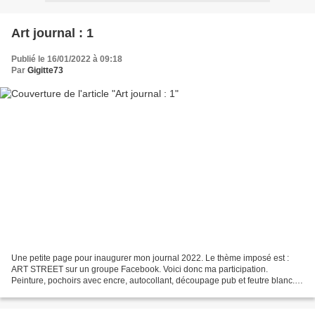
Art journal : 1
Publié le 16/01/2022 à 09:18
Par
Gigitte73
Une petite page pour inaugurer mon journal 2022. Le thème imposé est :
ART STREET sur un groupe Facebook. Voici donc ma participation.
Peinture, pochoirs avec encre, autocollant, découpage pub et feutre blanc.
Si j'ai le courage je ferais le thème 2 "conte...