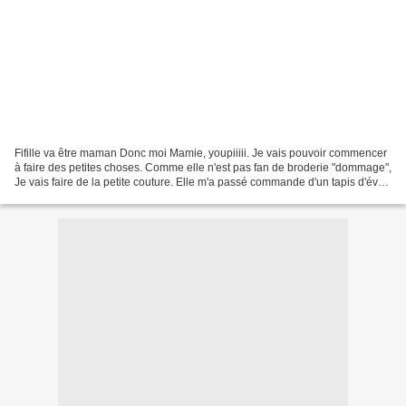
Fifille va être maman Donc moi Mamie, youpiiiii. Je vais pouvoir commencer
à faire des petites choses. Comme elle n'est pas fan de broderie "dommage",
Je vais faire de la petite couture. Elle m'a passé commande d'un tapis d'éveil
ou jeux. J'ai cherché...