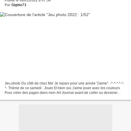
Publié le 08/01/2022 à 07:56
Par
Gigitte73
Jeu photo Du côté de chez Ma' Je repars pour une année "j'aime". -*-*-*-*-*-
*- Thème de ce samedi : Jouer Et bien oui, j'aime jouer avec les couleurs
Pour créer des pages dans mon Art Journal avant de coller ou dessiner
dessus.