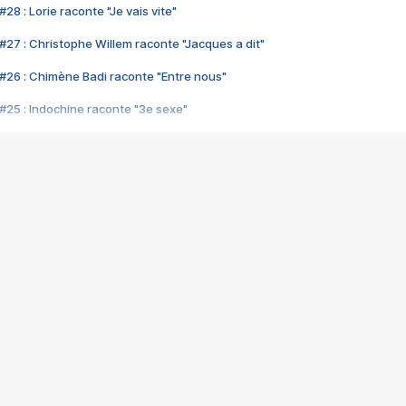
28 : Lorie raconte "Je vais vite"
#27 : Christophe Willem raconte "Jacques a dit"
#26 : Chimène Badi raconte "Entre nous"
#25 : Indochine raconte "3e sexe"
#24 : Zaho raconte "C'est chelou"
#23 : Patrick Bruel raconte "Au café des délices"
#22 : Kyo raconte "Le chemin"
#21 : Nolwenn Leroy raconte "Cassé"
#20 : Patrick Hernandez raconte "Born to be alive"
#19 : Lorie raconte "Près de moi"
#18 : Michael Jones raconte "A nos actes manqués" (avec Jean-Jacque
#17 : Khaled raconte "Aïcha"
#16 : Corneille raconte "Parce qu'on vient de loin"