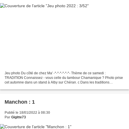
Jeu photo Du côté de chez Ma' -*-*-*-*-*-*- Thème de ce samedi :
TRADITION Connaissez - vous celle du tambour Chamanique ? Photo prise
cet automne dans un stand à Alby sur Chéran. c Dans les traditions
chamaniques, le tambour était utilisé dans le cadre...
Manchon : 1
Publié le 18/01/2022 à 08:30
Par
Gigitte73