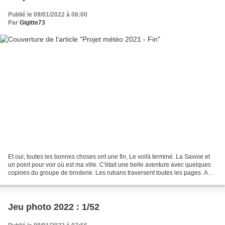
Publié le 09/01/2022 à 06:00
Par
Gigitte73
Et oui, toutes les bonnes choses ont une fin, Le voilà terminé. La Savoie et
un point pour voir où est ma ville. C'était une belle aventure avec quelques
copines du groupe de broderie. Les rubans traversent toutes les pages. Au
passage, merci Laurence...
Jeu photo 2022 : 1/52